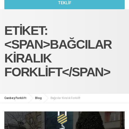
TEKLİF
ETIKET:
<SPAN>BAĞCILAR
KIRALIK
FORKLIFT</SPAN>
Canbey Forklift
Blog
Bağcılar Kiralık Forklift