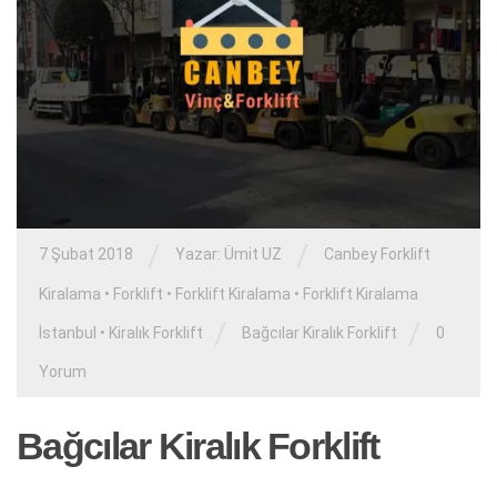
/
/
7 Şubat 2018
Yazar: Ümit UZ
Canbey Forklift
Kiralama
•
Forklift
•
Forklift Kiralama
•
Forklift Kiralama
/
/
İstanbul
•
Kiralık Forklift
Bağcılar Kiralık Forklift
0
Yorum
Bağcılar Kiralık Forklift